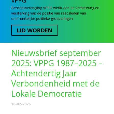
VPPG
Beroepsvereniging VPPG werkt aan de verbetering en
versterking van de positie van raadsleden van
onafhankelijke politieke groeperingen.
LID WORDEN
Nieuwsbrief september
2025: VPPG 1987–2025 –
Achtendertig Jaar
Verbondenheid met de
Lokale Democratie
16-02-2026