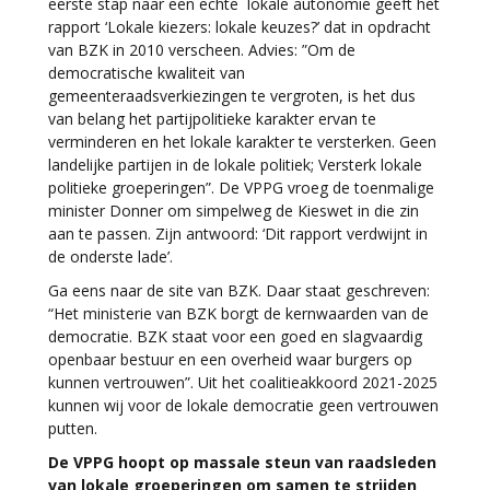
eerste stap naar een echte lokale autonomie geeft het
rapport ‘Lokale kiezers: lokale keuzes?’ dat in opdracht
van BZK in 2010 verscheen. Advies: ”Om de
democratische kwaliteit van
gemeenteraadsverkiezingen te vergroten, is het dus
van belang het partijpolitieke karakter ervan te
verminderen en het lokale karakter te versterken. Geen
landelijke partijen in de lokale politiek; Versterk lokale
politieke groeperingen”. De VPPG vroeg de toenmalige
minister Donner om simpelweg de Kieswet in die zin
aan te passen. Zijn antwoord: ‘Dit rapport verdwijnt in
de onderste lade’.
Ga eens naar de site van BZK. Daar staat geschreven:
“Het ministerie van BZK borgt de kernwaarden van de
democratie. BZK staat voor een goed en slagvaardig
openbaar bestuur en een overheid waar burgers op
kunnen vertrouwen”. Uit het coalitieakkoord 2021-2025
kunnen wij voor de lokale democratie geen vertrouwen
putten.
De VPPG hoopt op massale steun van raadsleden
van lokale groeperingen om samen te strijden